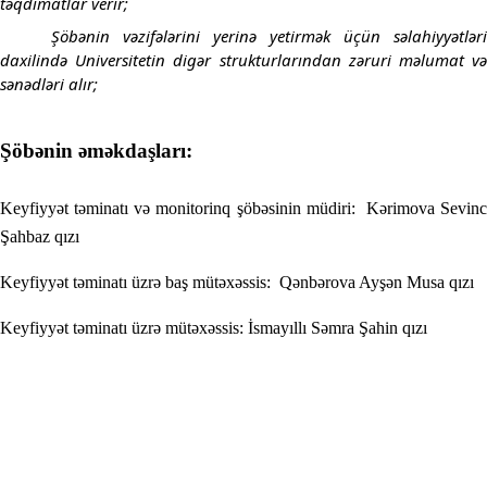
təqdimatlar verir;
Şöbənin vəzifələrini yerinə yetirmək üçün səlahiyyətləri
daxilində Universitetin digər strukturlarından zəruri məlumat və
sənədləri alır;
Şöbənin əməkdaşları:
Keyfiyyət təminatı və monitorinq şöbəsinin müdiri:
Kərimova Sevinc
Şahbaz qızı
Keyfiyyət təminatı üzrə baş mütəxəssis:
Qənbərova Ayşən Musa qızı
Keyfiyyət təminatı üzrə mütəxəssis:
İsmayıllı Səmra Şahin qızı