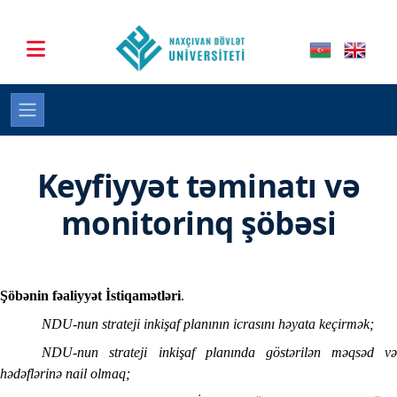
Keyfiyyət təminatı və
monitorinq şöbəsi
Şöbənin fəaliyyət İstiqamətləri
.
NDU-nun strateji inkişaf planının icrasını həyata keçirmək;
NDU-nun strateji inkişaf planında göstərilən məqsəd və
hədəflərinə nail olmaq;