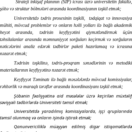
Strateji inkişaf planının (SİP) icrası üzrə universitetin fakültə
şöbə və struktur bölmələri arasında koordinasiyanın təşkil etmək;
Universitetdə tədris prosesinin təşkili,
tədqiqat və innovasiya
mühiti, mövcud problemlər və onların həlli yolları ilə bağlı akademik
heyət arasında, tədrisin keyfiyyətini qiymətləndirmək üçün
təhsilalanlar arasında məmnuniyyət sorğuları keçirmək və sorğuların
nəticələrini analiz edərək tədbirlər paketi hazırlamaq və icrasına
nəzarət etmək;
Tədrisin təşkilinə, tədris-proqram sənədlərinin və metodiki
materiallarının keyfiyyətinə nəzarət etmək;
Keyfiyyət Təminatı ilə bağlı məsələlərdə mövcud komissiyalar,
rəhbərlik və maraqlı tərəflər arasında koordinasiyanı təşkil etmək;
Şöbənin fəaliyyətinə aid məsələlər üzrə keçirilən müxtəlif
səviyyəli tədbirlərdə Universiteti təmsil etmək;
Universitetdə yaradılmış komissiyalarda, işçi qruplarında
təmsil olunmaq və onların işində iştirak etmək;
Qanunvericiliklə müəyyən edilmiş digər istiqamətlərdə