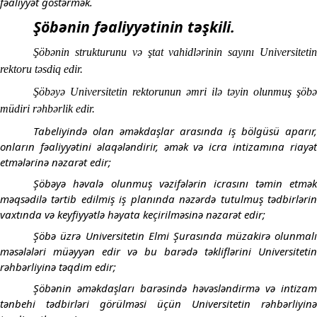
fəaliyyət göstərmək.
Şöbənin fəaliyyətinin təşkili.
Şöbənin strukturunu və ştat vahidlərinin sayını Universitetin
rektoru təsdiq edir.
Şöbəyə Universitetin rektorunun əmri ilə təyin olunmuş şöbə
müdiri rəhbərlik edir.
Tabeliyində olan əməkdaşlar arasında iş bölgüsü aparır,
onların fəaliyyətini əlaqələndirir, əmək və icra intizamına riayət
etmələrinə nəzarət edir;
Şöbəyə həvalə olunmuş vəzifələrin icrasını təmin etmək
məqsədilə tərtib edilmiş iş planında nəzərdə tutulmuş tədbirlərin
vaxtında və keyfiyyətlə həyata keçirilməsinə nəzarət edir;
Şöbə üzrə Universitetin Elmi Şurasında müzakirə olunmalı
məsələləri müəyyən edir və bu barədə təkliflərini Universitetin
rəhbərliyinə təqdim edir;
Şöbənin əməkdaşları barəsində həvəsləndirmə və intizam
tənbehi tədbirləri görülməsi üçün Universitetin rəhbərliyinə