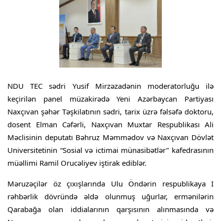
NDU TEC sədri Yusif Mirzəzadənin moderatorluğu ilə
keçirilən panel müzakirədə Yeni Azərbaycan Partiyası
Naxçıvan şəhər Təşkilatının sədri, tarix üzrə fəlsəfə doktoru,
dosent Elman Cəfərli, Naxçıvan Muxtar Respublikası Ali
Məclisinin deputatı Bəhruz Məmmədov və Naxçıvan Dövlət
Universitetinin “Sosial və ictimai münasibətlər” kafedrasının
müəllimi Ramil Orucəliyev iştirak ediblər.
Məruzəçilər öz çıxışlarında Ulu Öndərin respublikaya I
rəhbərlik dövründə əldə olunmuş uğurlar, ermənilərin
Qarabağa olan iddialarının qarşısının alınmasında və