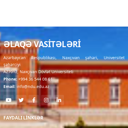
ƏLAQƏ VASITƏLƏRI
Azərbaycan Respublikası, Naxçıvan şəhəri, Universitet
şəhərciyi
AZ7012, Naxçıvan Dövlət Universiteti
Phone:
+994 36 544 08 61
Email:
info@ndu.edu.az
FAYDALI LINKLƏR