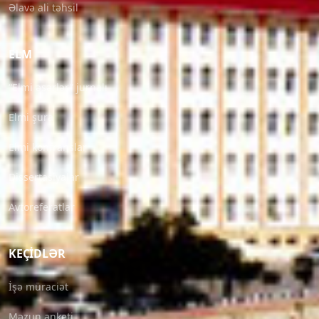
Əlavə ali təhsil
ELM
“Elmi əsərlər” jurnalı
Elmi şura
Elmi konfranslar
Dissertasiyalar
Avtoreferatlar
KEÇIDLƏR
İşə müraciət
Məzun anketi