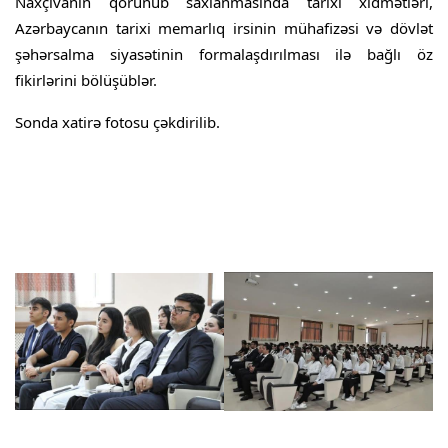
Naxçıvanın qorunub saxlanmasında tarixi xidmətləri,
Azərbaycanın tarixi memarlıq irsinin mühafizəsi və dövlət
şəhərsalma siyasətinin formalaşdırılması ilə bağlı öz
fikirlərini bölüşüblər.
Sonda xatirə fotosu çəkdirilib.