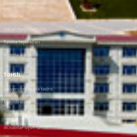
Universitet haqqında
Rəhbərlik
Sosial-mədəni mühit
Tələbə təşkilatları
Bizimlə əlaqə
TƏHSIL
Universitetimizdə tədris
Magistratura
Doktorantura
Əcnəbilər üçün təhsil