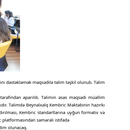
nı dəstəkləmək məqsədilə təlim təşkil olunub. Təlim
tərəfindən aparılıb. Təlimin əsas məqsədi müəllim
əkdir. Təlimdə Beynəlxalq Kembric Məktəbinin hazırkı
dırılması, Kembric standartlarına uyğun formativ və
 platformasından səmərəli istifadə
qdim olunacaq.