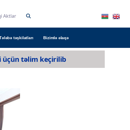
 Aktlar
Tələbə təşkilatları
Bizimlə əlaqə
çün təlim keçirilib