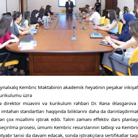
eynəlxalq Kembric Məktəbinin akademik heyətinin peşəkar inkişafı
kurikulumu üzrə
rə direktor müavini və kurikulum rəhbəri Dr. Rəna Ələsgərova 
 imtahan standartları haqqında biliklərini daha da dərinləşdirm
n çox müəllimi iştirak edib. Təlim zamanı effektiv dərs planlaş
çirilmə prosesi, ümumi Kembric resurslarının tətbiqi və Kembric
tyabr tarixi də davam edəcək, sonda iştirakçılara sertifikatlar tə