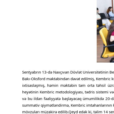
Sentyabrın 13-də Naxçıvan Dövlət Universitetinin B
Bakı-Oksford məktəbindən dəvət edilmiş, Kembric 
ixtisaslaşmış, həmin məktəbin tam orta təhsil üz
heyətinin Kembric metodologiyası, tədris sistemi və
və bu ildən fəaliyyətə başlayacaq ümumilikdə 20-də
summativ qiymətləndirmə, Kembric imtahanlarının ke
mövzuları müzakirə edilib.Qeyd edək ki, təlim 14 sen