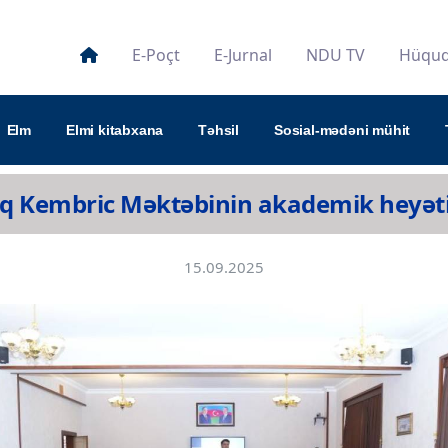
E-Poçt
E-Jurnal
NDU TV
Hüquqi
Elm
Elmi kitabxana
Təhsil
Sosial-mədəni mühit
 Kembric Məktəbinin akademik heyəti ü
15.09.2025