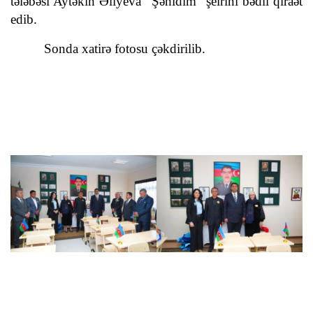
tələbəsi Aytəkin Əliyeva “Şəhidim” şeirini bədii qiraət
edib.
Sonda xatirə fotosu çəkdirilib.