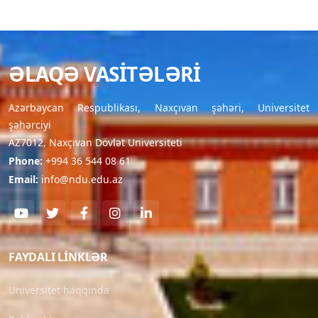
ƏLAQƏ VASITƏLƏRI
Azərbaycan Respublikası, Naxçıvan şəhəri, Universitet
şəhərciyi
AZ7012, Naxçıvan Dövlət Universiteti
Phone:
+994 36 544 08 61
Email:
info@ndu.edu.az
FAYDALI LINKLƏR
Universitet haqqında