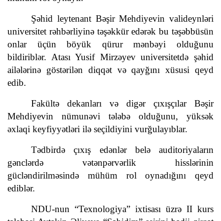
Şəhid leytenant Bəşir Mehdiyevin valideynləri
universitet rəhbərliyinə təşəkkür edərək bu təşəbbüsün
onlar üçün böyük qürur mənbəyi olduğunu
bildiriblər. Atası Yusif Mirzəyev universitetdə şəhid
ailələrinə göstərilən diqqət və qayğını xüsusi qeyd
edib.
Fakültə dekanları və digər çıxışçılar Bəşir
Mehdiyevin nümunəvi tələbə olduğunu, yüksək
əxlaqi keyfiyyətləri ilə seçildiyini vurğulayıblar.
Tədbirdə çıxış edənlər belə auditoriyaların
gənclərdə vətənpərvərlik hisslərinin
gücləndirilməsində mühüm rol oynadığını qeyd
ediblər.
NDU-nun “Texnologiya” ixtisası üzrə II kurs