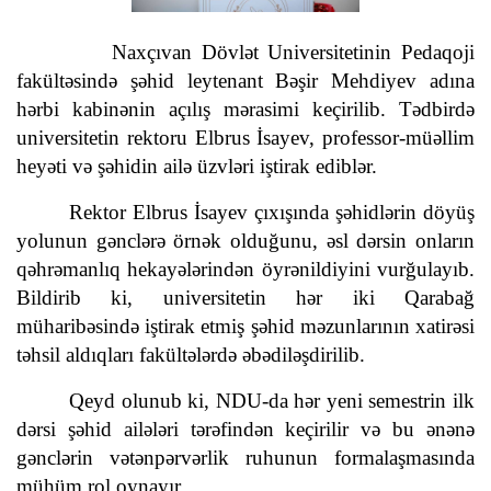
Naxçıvan Dövlət Universitetinin Pedaqoji
fakültəsində şəhid leytenant Bəşir Mehdiyev adına
hərbi kabinənin açılış mərasimi keçirilib. Tədbirdə
universitetin rektoru Elbrus İsayev, professor-müəllim
heyəti və şəhidin ailə üzvləri iştirak ediblər.
Rektor Elbrus İsayev çıxışında şəhidlərin döyüş
yolunun gənclərə örnək olduğunu, əsl dərsin onların
qəhrəmanlıq hekayələrindən öyrənildiyini vurğulayıb.
Bildirib ki, universitetin hər iki Qarabağ
müharibəsində iştirak etmiş şəhid məzunlarının xatirəsi
təhsil aldıqları fakültələrdə əbədiləşdirilib.
Qeyd olunub ki, NDU-da hər yeni semestrin ilk
dərsi şəhid ailələri tərəfindən keçirilir və bu ənənə
gənclərin vətənpərvərlik ruhunun formalaşmasında
mühüm rol oynayır.