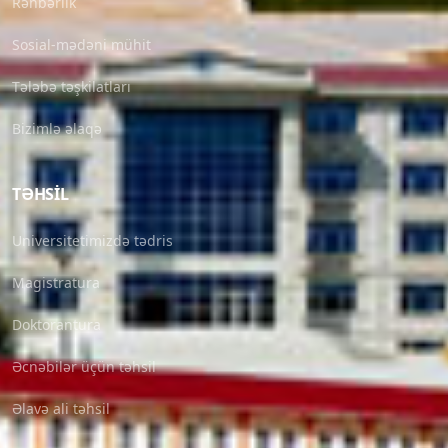
Rəhbərlik
Sosial-mədəni mühit
Tələbə təşkilatları
Bizimlə əlaqə
TƏHSIL
Universitetimizdə tədris
Magistratura
Doktorantura
Əcnəbilər üçün təhsil
Əlavə ali təhsil