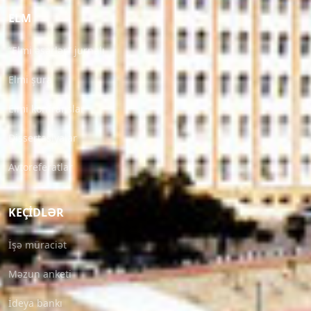
ELM
“Elmi əsərlər” jurnalı
Elmi şura
Elmi konfranslar
Dissertasiyalar
Avtoreferatlar
KEÇIDLƏR
İşə müraciət
Məzun anketi
İdeya bankı