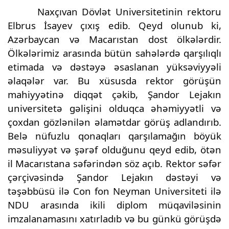
Naxçıvan Dövlət Universitetinin rektoru
Elbrus İsayev çıxış edib. Qeyd olunub ki,
Azərbaycan və Macarıstan dost ölkələrdir.
Ölkələrimiz arasında bütün sahələrdə qarşılıqlı
etimada və dəstəyə əsaslanan yüksəviyyəli
əlaqələr var. Bu xüsusda rektor görüşün
mahiyyətinə diqqət çəkib, Şandor Lejakın
universitetə gəlişini olduqca əhəmiyyətli və
çoxdan gözlənilən əlamətdar görüş adlandırıb.
Belə nüfuzlu qonaqları qarşılamağın böyük
məsuliyyət və şərəf olduğunu qeyd edib, ötən
il Macarıstana səfərindən söz açıb. Rektor səfər
çərçivəsində Şandor Lejakın dəstəyi və
təşəbbüsü ilə Con fon Neyman Universiteti ilə
NDU arasında ikili diplom müqaviləsinin
imzalanamasını xatırladıb və bu günkü görüşdə