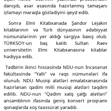
danışıb, əsər əsasında hazırlanmış tamaşanı
izləməyi maraqla gözlədiyini qeyd edib.
Sonra Elmi Kitabxanada Şandor Lejakın
kitablarının və Türk dünyasının ədəbiyyat
nümunələrinin yer aldığı sərgiyə baxış olub.
TÜRKSOY-un baş katib Sultan Raev
universitetin Elmi Kitabxanasına kitablar
hədiyyə edib.
Tədbirin ikinci hissəsində NDU-nun İncəsənət
fakültəsində “Yallı” və rəqs nümunələri ifa
olunub. NDU Musiqi alətləri emalatxanasında
hazırlanan qədim milli musiqi alətləri təqdim
edilib. NDU-nun “Qədim xalq çalğı alətləri”
ansamblının ifasında geniş konsert proqramı
qonaqlarda xoş təəssürat yaradıb.