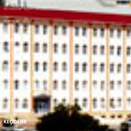
Əcnəbilər üçün təhsil
Əlavə ali təhsil
ELM
“Elmi əsərlər” jurnalı
Elmi şura
Elmi konfranslar
Dissertasiyalar
Avtoreferatlar
KEÇIDLƏR