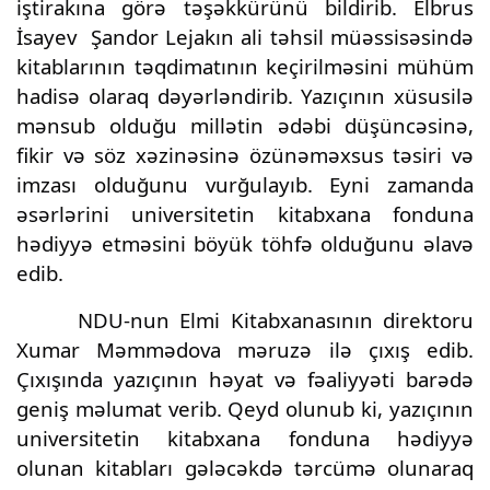
iştirakına görə təşəkkürünü bildirib. Elbrus
İsayev
Şandor Lejakın ali təhsil müəssisəsində
kitablarının təqdimatının keçirilməsini mühüm
hadisə olaraq dəyərləndirib. Yazıçının xüsusilə
mənsub olduğu millətin ədəbi düşüncəsinə,
fikir və söz xəzinəsinə özünəməxsus təsiri və
imzası olduğunu vurğulayıb. Eyni zamanda
əsərlərini universitetin kitabxana fonduna
hədiyyə etməsini böyük töhfə olduğunu əlavə
edib.
NDU-nun Elmi Kitabxanasının direktoru
Xumar Məmmədova məruzə ilə çıxış edib.
Çıxışında yazıçının həyat və fəaliyyəti barədə
geniş məlumat verib. Qeyd olunub ki, yazıçının
universitetin kitabxana fonduna hədiyyə
olunan kitabları gələcəkdə tərcümə olunaraq