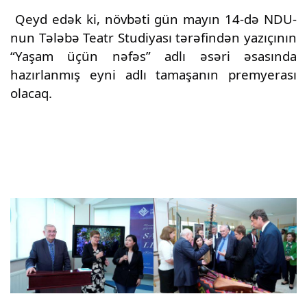
Qeyd edək ki, növbəti gün mayın 14-də NDU-
nun Tələbə Teatr Studiyası tərəfindən yazıçının
“Yaşam üçün nəfəs” adlı əsəri əsasında
hazırlanmış eyni adlı tamaşanın premyerası
olacaq.