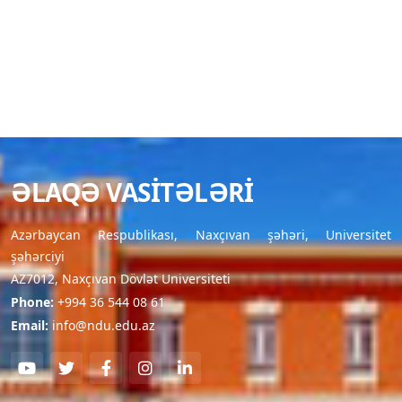
ƏLAQƏ VASITƏLƏRI
Azərbaycan Respublikası, Naxçıvan şəhəri, Universitet
şəhərciyi
AZ7012, Naxçıvan Dövlət Universiteti
Phone:
+994 36 544 08 61
Email:
info@ndu.edu.az