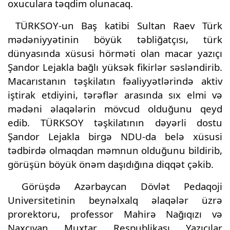
oxuculara təqdim olunacaq.
TÜRKSOY
-un Baş katibi Sultan Raev Türk
mədəniyyətinin böyük təbliğatçısı, türk
dünyasında xüsusi hörməti olan macar yazıçı
Şandor Lejakla bağlı yüksək fikirlər səsləndirib.
Macarıstanın təşkilatın fəaliyyətlərində aktiv
iştirak etdiyini, tərəflər arasında sıx elmi və
mədəni əlaqələrin mövcud olduğunu qeyd
edib. TÜRKSOY təşkilatının dəyərli dostu
Şandor Lejakla birgə NDU-da belə xüsusi
tədbirdə olmaqdan məmnun olduğunu bildirib,
görüşün böyük önəm daşıdığına diqqət çəkib.
Görüşdə Azərbaycan Dövlət Pedaqoji
Universitetinin beynəlxalq əlaqələr üzrə
prorektoru, professor Mahirə Nağıqızı və
Naxçıvan Muxtar Respublikası Yazıçılar