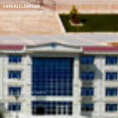
FAYDALI LINKLƏR
Universitet haqqında
Rəhbərlik
Sosial-mədəni mühit
Tələbə təşkilatları
Bizimlə əlaqə
TƏHSIL
Universitetimizdə tədris
Magistratura
Doktorantura