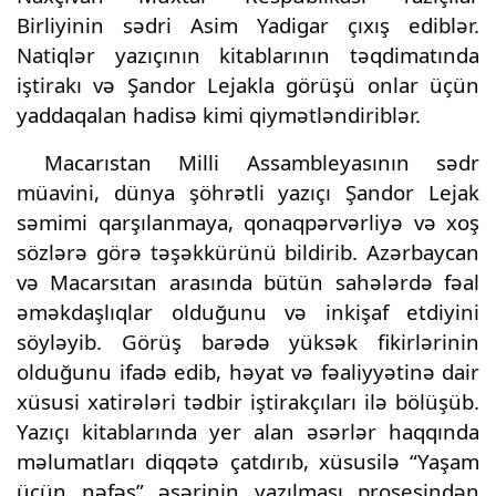
Birliyinin sədri Asim Yadigar çıxış ediblər.
Natiqlər yazıçının kitablarının təqdimatında
iştirakı və Şandor Lejakla görüşü onlar üçün
yaddaqalan hadisə kimi qiymətləndiriblər.
Macarıstan Milli Assambleyasının sədr
müavini, dünya şöhrətli yazıçı Şandor Lejak
səmimi qarşılanmaya, qonaqpərvərliyə və xoş
sözlərə görə təşəkkürünü bildirib. Azərbaycan
və Macarsıtan arasında bütün sahələrdə fəal
əməkdaşlıqlar olduğunu və inkişaf etdiyini
söyləyib. Görüş barədə yüksək fikirlərinin
olduğunu ifadə edib, həyat və fəaliyyətinə dair
xüsusi xatirələri tədbir iştirakçıları ilə bölüşüb.
Yazıçı kitablarında yer alan əsərlər haqqında
məlumatları diqqətə çatdırıb, xüsusilə “Yaşam
üçün nəfəs” əsərinin yazılması prosesindən