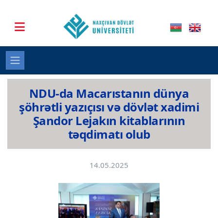
NDU-da Macarıstanın dünya
şöhrətli yazıçısı və dövlət xadimi
Şandor Lejakın kitablarının
təqdimatı olub
14.05.2025