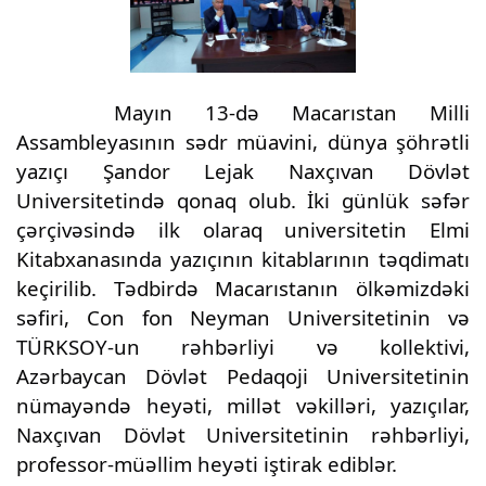
Mayın 13-də Macarıstan Milli
Assambleyasının sədr müavini, dünya şöhrətli
yazıçı Şandor Lejak Naxçıvan Dövlət
Universitetində qonaq olub. İki günlük səfər
çərçivəsində ilk olaraq universitetin Elmi
Kitabxanasında yazıçının kitablarının təqdimatı
keçirilib. Tədbirdə Macarıstanın ölkəmizdəki
səfiri, Con fon Neyman Universitetinin və
TÜRKSOY-un rəhbərliyi və kollektivi,
Azərbaycan Dövlət Pedaqoji Universitetinin
nümayəndə heyəti, millət vəkilləri, yazıçılar,
Naxçıvan Dövlət Universitetinin rəhbərliyi,
professor-müəllim heyəti iştirak ediblər.