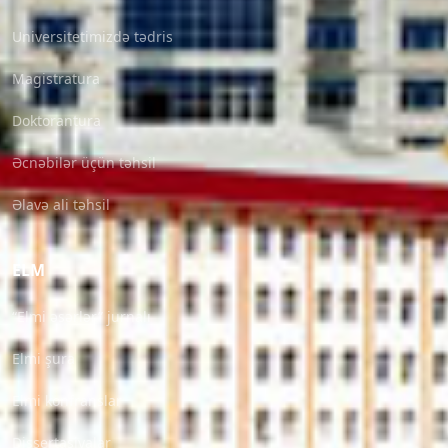
Universitetimizdə tədris
Magistratura
Doktorantura
Əcnəbilər üçün təhsil
Əlavə ali təhsil
ELM
“Elmi əsərlər” jurnalı
Elmi şura
Elmi konfranslar
Dissertasiyalar