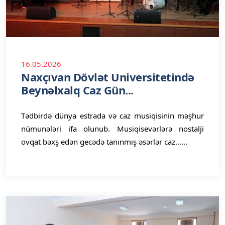
16.05.2026
Naxçıvan Dövlət Universitetində
Beynəlxalq Caz Gün...
Tədbirdə dünya estrada və caz musiqisinin məşhur
nümunələri ifa olunub. Musiqisevərlərə nostalji
ovqat bəxş edən gecədə tanınmış əsərlər caz......