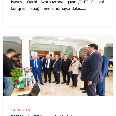
İsayev “Qərbi Azərbaycana qayıdış” III festival-
konqresi ilə bağlı media nümayəndələr......
14.05.2026