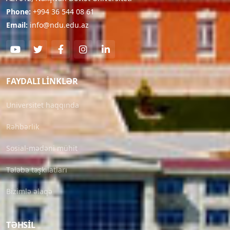
Phone:
+994 36 544 08 61
Email:
info@ndu.edu.az
FAYDALI LINKLƏR
Universitet haqqında
Rəhbərlik
Sosial-mədəni mühit
Tələbə təşkilatları
Bizimlə əlaqə
TƏHSIL