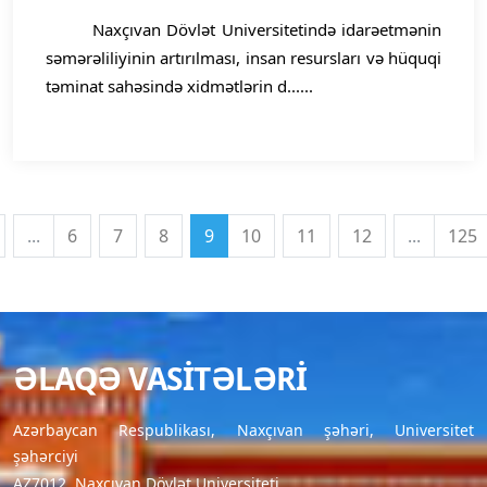
Naxçıvan Dövlət Universitetində idarəetmənin
səmərəliliyinin artırılması, insan resursları və hüquqi
təminat sahəsində xidmətlərin d......
...
6
7
8
9
10
11
12
...
125
ƏLAQƏ VASITƏLƏRI
Azərbaycan Respublikası, Naxçıvan şəhəri, Universitet
şəhərciyi
AZ7012, Naxçıvan Dövlət Universiteti