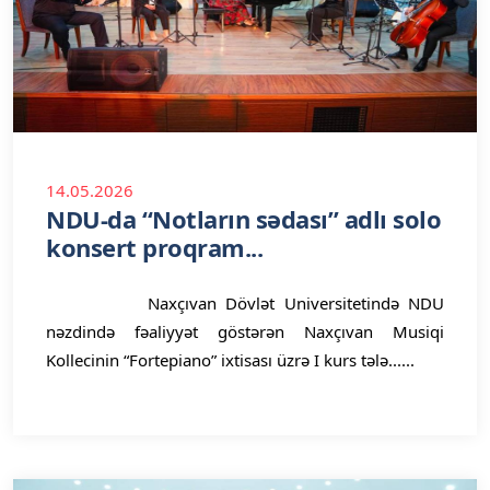
14.05.2026
NDU-da “Notların sədası” adlı solo
konsert proqram...
Naxçıvan Dövlət Universitetində NDU
nəzdində fəaliyyət göstərən Naxçıvan Musiqi
Kollecinin “Fortepiano” ixtisası üzrə I kurs tələ......