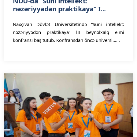
NDU-da “Süni intellekt:
nəzəriyyədən praktikaya” I...
Naxçıvan Dövlət Universitetində “Süni intellekt:
nəzəriyyədən praktikaya” lII beynəlxalq elmi
konfransı baş tutub. Konfransdan öncə universi......