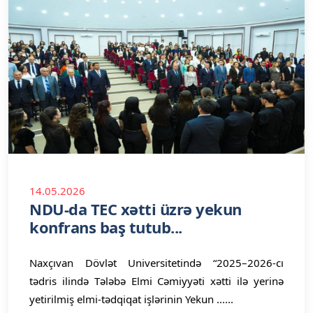
14.05.2026
NDU-da TEC xətti üzrə yekun
konfrans baş tutub...
Naxçıvan Dövlət Universitetində “2025–2026-cı
tədris ilində Tələbə Elmi Cəmiyyəti xətti ilə yerinə
yetirilmiş elmi-tədqiqat işlərinin Yekun ......