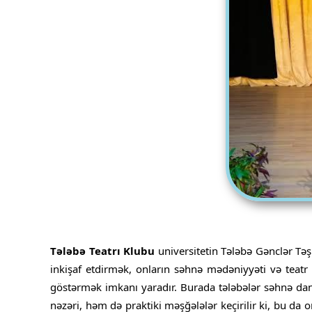
Tələbə Teatrı Klubu
universitetin Tələbə Gənclər Təşk
inkişaf etdirmək, onların səhnə mədəniyyəti və teatr 
göstərmək imkanı yaradır. Burada tələbələr səhnə danış
nəzəri, həm də praktiki məşğələlər keçirilir ki, bu da