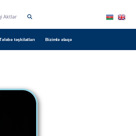
 Aktlar
Tələbə təşkilatları
Bizimlə əlaqə