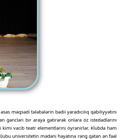
 əsas məqsədi tələbələrin bədii yaradıcılıq qabiliyyətini
n gəncləri bir araya gətirərək onlara öz istedadlarını
i kimi vacib teatr elementlərini öyrənirlər. Klubda həm
 Klubu universitetin mədəni həyatına rəng qatan ən fəal