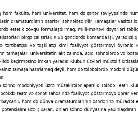
raq həm fakültə, həm universitet, həm də şəhər səviyyəsində nü
ir dramaturqların əsərləri səhnələşdirilir. Tamaşalar vasitəsil
ərdə estetik zövqü formalaşdırmaq, milli-mənəvi dəyərləri təbl
jissorları birgə çalışırlar. Klub gənclərdə komanda işi, yaradıcılıq
 tərtibatçısı və təşkilatçı kimi fəaliyyət göstərməyi öyrənir. K
ların tamaşaları universitetin akt zalında, açıq səhnələrdə və b
ildə keçirməsinə imkan yaradır. Klubun üzvləri müxtəlif ixtisasla
 yalnız tamaşa hazırlamaq deyil, həm də tələbələrdə mədəni düşün
r.
 səhnə mədəniyyəti üzrə müzakirələr aparılır. Tələbə Teatrı K
ələcəkdə teatr və sənət sahəsində fəaliyyət göstərməyə qərar ver
baycanlı, həm də dünya dramaturqlarının əsərlərinə müraciət e
 potensialını üzə çıxaran, onları səhnə dünyasına yaxınlaşdıran