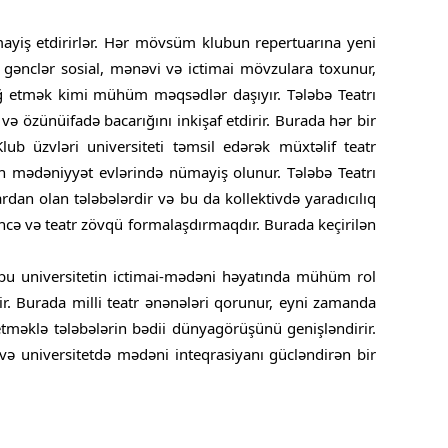
mayiş etdirirlər. Hər mövsüm klubun repertuarına yeni
ə gənclər sosial, mənəvi və ictimai mövzulara toxunur,
iğ etmək kimi mühüm məqsədlər daşıyır. Tələbə Teatrı
 və özünüifadə bacarığını inkişaf etdirir. Burada hər bir
lub üzvləri universiteti təmsil edərək müxtəlif teatr
əzən mədəniyyət evlərində nümayiş olunur. Tələbə Teatrı
rdan olan tələbələrdir və bu da kollektivdə yaradıcılıq
cə və teatr zövqü formalaşdırmaqdır. Burada keçirilən
lubu universitetin ictimai-mədəni həyatında mühüm rol
ir. Burada milli teatr ənənələri qorunur, eyni zamanda
tməklə tələbələrin bədii dünyagörüşünü genişləndirir.
 və universitetdə mədəni inteqrasiyanı gücləndirən bir