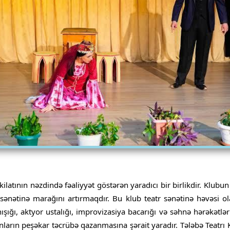
ilatının nəzdində fəaliyyət göstərən yaradıcı bir birlikdir. Klubun
sənətinə marağını artırmaqdır. Bu klub teatr sənətinə həvəsi ola
ığı, aktyor ustalığı, improvizasiya bacarığı və səhnə hərəkətlər
 onların peşəkar təcrübə qazanmasına şərait yaradır. Tələbə Teatrı