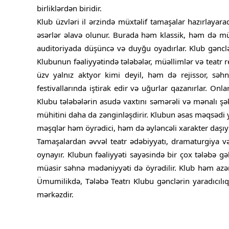
birliklərdən biridir.
Klub üzvləri il ərzində müxtəlif tamaşalar hazırlaya
əsərlər əlavə olunur. Burada həm klassik, həm də müas
auditoriyada düşüncə və duyğu oyadırlar. Klub gəncl
Klubunun fəaliyyətində tələbələr, müəllimlər və teatr re
üzv yalnız aktyor kimi deyil, həm də rejissor, səhnə
festivallarında iştirak edir və uğurlar qazanırlar. On
Klubu tələbələrin asudə vaxtını səmərəli və mənalı şək
mühitini daha da zənginləşdirir. Klubun əsas məqsədi
məşqlər həm öyrədici, həm də əyləncəli xarakter daşıyı
Tamaşalardan əvvəl teatr ədəbiyyatı, dramaturgiya və
oynayır. Klubun fəaliyyəti sayəsində bir çox tələbə g
müasir səhnə mədəniyyəti də öyrədilir. Klub həm azər
Ümumilikdə, Tələbə Teatrı Klubu gənclərin yaradıcılıq
mərkəzdir.