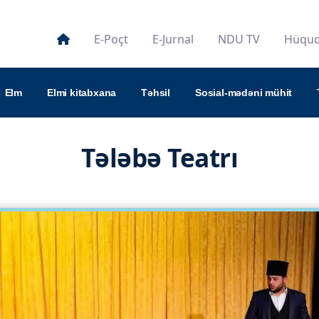
E-Poçt
E-Jurnal
NDU TV
Hüquqi
Elm
Elmi kitabxana
Təhsil
Sosial-mədəni mühit
Tələbə Teatrı