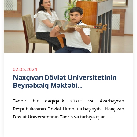
02.05.2024
Naxçıvan Dövlət Universitetinin
Beynəlxalq Məktəbi...
Tədbir bir dəqiqəlik sükut və Azərbaycan
Respublikasının Dövlət Himni ilə başlayıb. Naxçıvan
Dövlət Universitetinin Tədris və tərbiyə işlər......