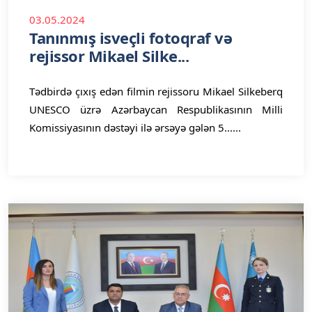
03.05.2024
Tanınmış isveçli fotoqraf və
rejissor Mikael Silke...
Tədbirdə çıxış edən filmin rejissoru Mikael Silkeberq
UNESCO üzrə Azərbaycan Respublikasının Milli
Komissiyasının dəstəyi ilə ərsəyə gələn 5......