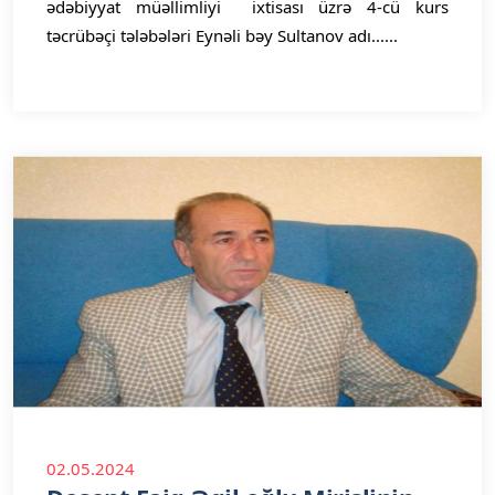
ədəbiyyat müəllimliyi ixtisası üzrə 4-cü kurs
təcrübəçi tələbələri Eynəli bəy Sultanov adı......
02.05.2024