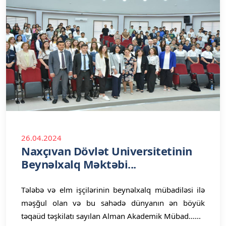
26.04.2024
Naxçıvan Dövlət Universitetinin
Beynəlxalq Məktəbi...
Tələbə və elm işçilərinin beynəlxalq mübadiləsi ilə
məşğul olan və bu sahədə dünyanın ən böyük
təqaüd təşkilatı sayılan Alman Akademik Mübad......