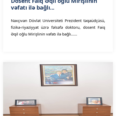
Dosent Faiq Əqil oğlu Mirişlinin
vəfatı ilə bağlı...
Naxçıvan Dövlət Universiteti Prezident təqaüdçüsü,
fizika-riyaziyyat üzrə fəlsəfə doktoru, dosent Faiq
Əqil oğlu Mirişlinin vəfatı ilə bağlı......