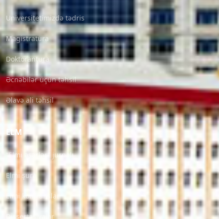
Universitetimizdə tədris
Magistratura
Doktorantura
Əcnəbilər üçün təhsil
Əlavə ali təhsil
ELM
“Elmi əsərlər” jurnalı
Elmi şura
Elmi konfranslar
Dissertasiyalar