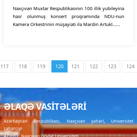
Naxçıvan Muxtar Respublikasının 100 illik yubileyinə
həsr olunmuş konsert proqramında NDU-nun
Kamera Orkestrinin müşayiəti ilə Mardin Artukl......
117
118
119
120
121
122
123
124
ƏLAQƏ VASITƏLƏRI
Azərbaycan Respublikası, Naxçıvan şəhəri, Universitet
şəhərciyi
AZ7012, Naxçıvan Dövlət Universiteti