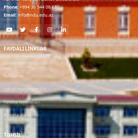
Phone:
+994 36 544 08 61
Email:
info@ndu.edu.az
FAYDALI LINKLƏR
Universitet haqqında
Rəhbərlik
Sosial-mədəni mühit
Tələbə təşkilatları
Bizimlə əlaqə
TƏHSIL