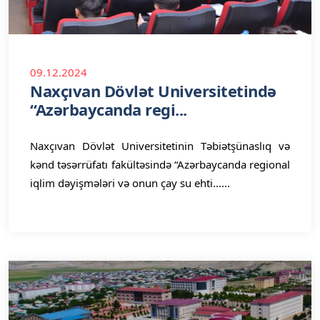
09.12.2024
Naxçıvan Dövlət Universitetində
“Azərbaycanda regi...
Naxçıvan Dövlət Universitetinin Təbiətşünaslıq və
kənd təsərrüfatı fakültəsində “Azərbaycanda regional
iqlim dəyişmələri və onun çay su ehti......