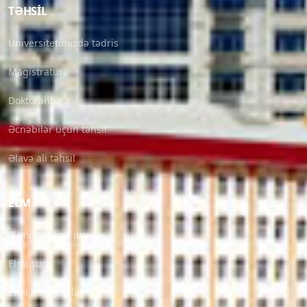
TƏHSIL
Universitetimizdə tədris
Magistratura
Doktorantura
Əcnəbilər üçün təhsil
Əlavə ali təhsil
ELM
“Elmi əsərlər” jurnalı
Elmi şura
Elmi konfranslar