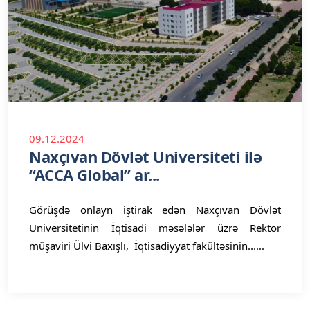
09.12.2024
Naxçıvan Dövlət Universiteti ilə
“ACCA Global” ar...
Görüşdə onlayn iştirak edən Naxçıvan Dövlət
Universitetinin İqtisadi məsələlər üzrə Rektor
müşaviri Ülvi Baxışlı, İqtisadiyyat fakültəsinin......