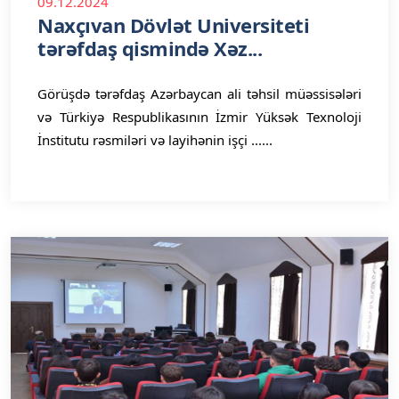
09.12.2024
Naxçıvan Dövlət Universiteti
tərəfdaş qismində Xəz...
Görüşdə tərəfdaş Azərbaycan ali təhsil müəssisələri
və Türkiyə Respublikasının İzmir Yüksək Texnoloji
İnstitutu rəsmiləri və layihənin işçi ......