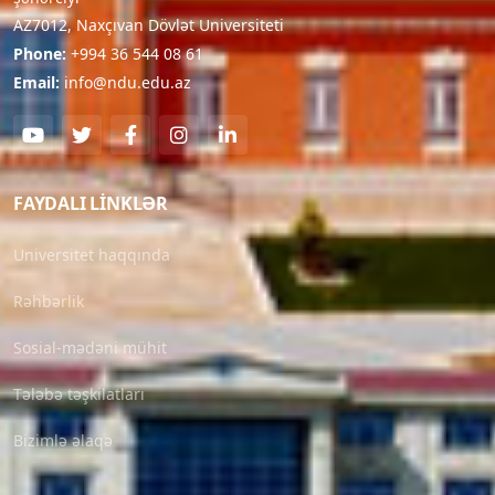
AZ7012, Naxçıvan Dövlət Universiteti
Phone:
+994 36 544 08 61
Email:
info@ndu.edu.az
FAYDALI LINKLƏR
Universitet haqqında
Rəhbərlik
Sosial-mədəni mühit
Tələbə təşkilatları
Bizimlə əlaqə