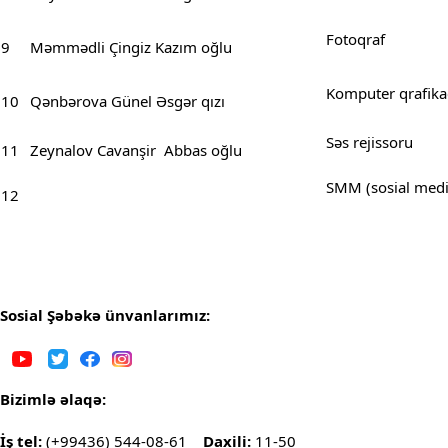
Fotoqraf
9
Məmmədli Çingiz Kazım oğlu
Komputer qrafikaç
10
Qənbərova Günel Əsgər qızı
Səs rejissoru
11
Zeynalov Cavanşir Abbas oğlu
SMM (sosial medi
12
Sosial Şəbəkə ünvanlarımız:
Bizimlə əlaqə:
İş tel:
(+99436) 544-08-61
Daxili:
11-50