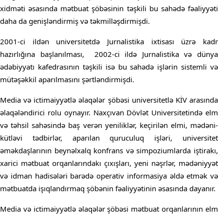
xidməti əsasında mətbuat şöbəsinin təşkili bu sahədə fəaliyyəti
daha da genişləndirmiş və təkmilləşdirmişdi.
2001-ci ildən universitetdə Jurnalistika ixtisası üzrə kadr
hazırlığına başlanılması, 2002-ci ildə Jurnalistika və dünya
ədəbiyyatı kafedrasının təşkili isə bu sahədə işlərin sistemli və
mütəşəkkil aparılmasını şərtləndirmişdi.
Media və ictimaiyyətlə əlaqələr şöbəsi universitetlə KİV arasında
əlaqələndirici rolu oynayır. Naxçıvan Dövlət Universitetində elm
və təhsil sahəsində baş verən yeniliklər, keçirilən elmi, mədəni-
kütləvi tədbirlər, aparılan quruculuq işləri, universitet
əməkdaşlarının beynəlxalq konfrans və simpoziumlarda iştirakı,
xarici mətbuat orqanlarındakı çıxışları, yeni nəşrlər, mədəniyyət
və idman hadisələri barədə operativ informasiya əldə etmək və
mətbuatda işıqlandırmaq şöbənin fəaliyyətinin əsasındа dayanır.
Media və ictimaiyyətlə əlaqələr şöbəsi mətbuat orqanlarının elm