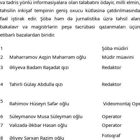
və tədris yönlü informasiyalara olan tələbatını ödəyir, milli elmin,
təhsilin inkişaf tempinin geniş oxucu kütləsinə çatdırılmasında
fəal iştirak edir. Şöbə həm də jurnalistika üzrə təhsil alan
bakalavr və magistrlərin peşə təcrübəsi qazanmaları üçün
etibarlı bazalardan biridir.
1
Şöbə müdiri
2
Məhərrəmov Aqşin Məhərrəm oğlu
Müdir müavini
3
Əliyeva Badəm Rəşadət qızı
Redaktor
4
Tahirli Gülay Abdulla qızı
Redaktor
5
Rəhimov Hüseyn Səfər oğlu
Videomontaj Ope
6
Süleymanov Musa Süleyman oğlu
Operator
7
Vəlizadə Əkbər Həsən oğlu
Operator
Fotoqraf
8
Əliyev Sərxan Razim oğlu