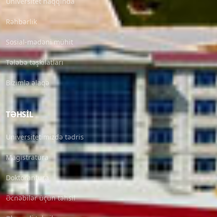
Universitet haqqında
Rəhbərlik
Sosial-mədəni mühit
Tələbə təşkilatları
Bizimlə əlaqə
TƏHSIL
Universitetimizdə tədris
Magistratura
Doktorantura
Əcnəbilər üçün təhsil