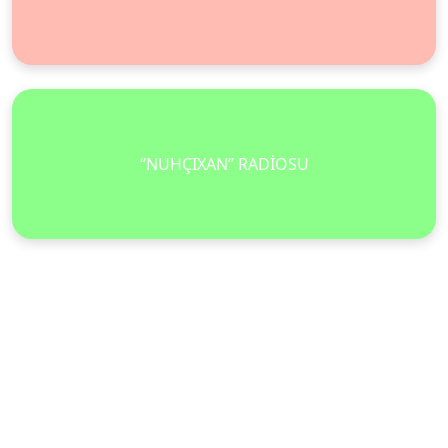
“NUHÇIXAN” RADİOSU