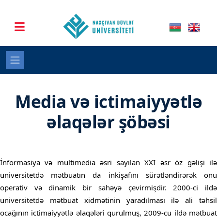
Media və ictimaiyyətlə
əlaqələr şöbəsi
İnformasiya və multimedia əsri sayılan XXI əsr öz gəlişi ilə
universitetdə mətbuatın da inkişafını sürətləndirərək onu
operativ və dinamik bir sahəyə çevirmişdir. 2000-ci ildə
universitetdə mətbuat xidmətinin yaradılması ilə ali təhsil
ocağının ictimaiyyətlə əlaqələri qurulmuş, 2009-cu ildə mətbuat