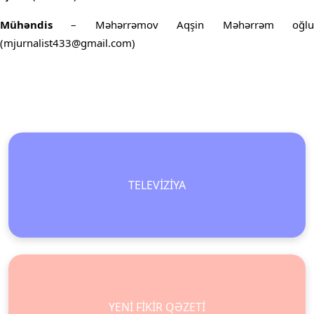
Mühəndis
– Məhərrəmov Aqşin Məhərrəm oğlu
(mjurnalist433@gmail.com)
TELEVİZİYA
YENİ FİKİR QƏZETİ