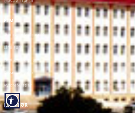
Əlavə ali təhsil
ELM
“Elmi əsərlər” jurnalı
Elmi şura
Elmi konfranslar
Dissertasiyalar
Avtoreferatlar
KEÇIDLƏR
İşə müraciət
Məzun anketi