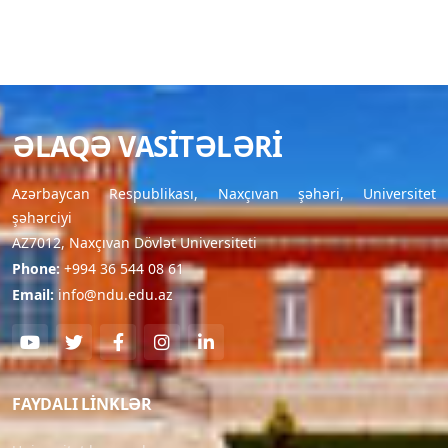
ƏLAQƏ VASITƏLƏRI
Azərbaycan Respublikası, Naxçıvan şəhəri, Universitet
şəhərciyi
AZ7012, Naxçıvan Dövlət Universiteti
Phone:
+994 36 544 08 61
Email:
info@ndu.edu.az
FAYDALI LINKLƏR