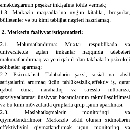
əməkdaşlarının peşəkar inkişafına töhfə vermək;
1.8. Mərkəzin məqsədlərinə uyğun kitablar, broşürlər,
bülletenlər və bu kimi təbliğat nəşrləri hazırlamaq.
2. Mərkəzin fəaliyyət istiqamətləri:
2.1. Məlumatlandırma: Muxtar respublikada və
universitetdə açılan imkanlar haqqında tələbələri
məlumatlandırmaq və yeni qəbul olan tələbələrlə psixoloji
söhbətlər aparmaq;
2.2. Psixo-təhsil: Tələbələrin şəxsi, sosial və təhsil
səriştələrini artırmaq üçün təhlükəsizlik,effektiv iş, qərar
qəbul etmə, narahatlıq və stresslə mübarizə,
şəxsiyyətlərarası ünsiyyət bacarıqlarının təkmilləşdirilməsi
və bu kimi mövzularda qruplarla qrup işinin aparılması.
2.3. Məsləhətləşmələrin monitorinqi və
qiymətləndirilməsi: Mərkəzdə təklif olunan xidmətlərin
effektivliyini qiymətləndirmək üçün monitorinq və