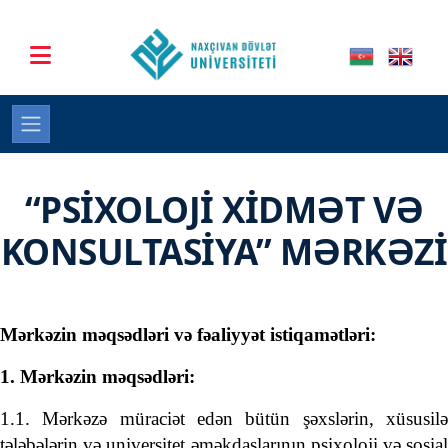
“PSİXOLOJİ XİDMƏT VƏ
KONSULTASİYA” MƏRKƏZİ
Mərkəzin məqsədləri və fəaliyyət istiqamətləri:
1. Mərkəzin məqsədləri:
1.1. Mərkəzə müraciət edən bütün şəxslərin, xüsusilə
tələbələrin və universitet əməkdaşlarının psixoloji və sosial