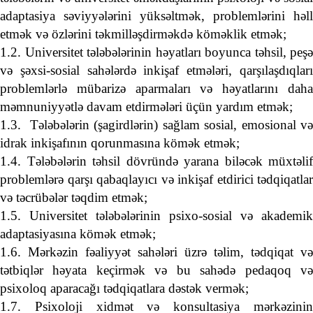
adaptasiya səviyyələrini yüksəltmək, problemlərini həll
etmək və özlərini təkmilləşdirməkdə köməklik etmək;
1.2. Universitet tələbələrinin həyatları boyunca təhsil, peşə
və şəxsi-sosial sahələrdə inkişaf etmələri, qarşılaşdıqları
problemlərlə mübarizə aparmaları və həyatlarını daha
məmnuniyyətlə davam etdirmələri üçün yardım etmək;
1.3.
Tələbələrin (şagirdlərin) sağlam sosial, emosional v
idrak inkişafının qorunmasına kömək etmək;
1.4. Tələbələrin təhsil dövründə yarana biləcək müxtəlif
problemlərə qarşı qabaqlayıcı və inkişaf etdirici tədqiqatlar
və təcrübələr təqdim etmək;
1.5. Universitet tələbələrinin psixo-sosial və akademik
adaptasiyasına kömək etmək;
1.6. Mərkəzin fəaliyyət sahələri üzrə təlim, tədqiqat və
tətbiqlər həyata keçirmək və bu sahədə pedaqoq və
psixoloq aparacağı tədqiqatlara dəstək vermək;
1.7. Psixoloji xidmət və konsultasiya mərkəzinin