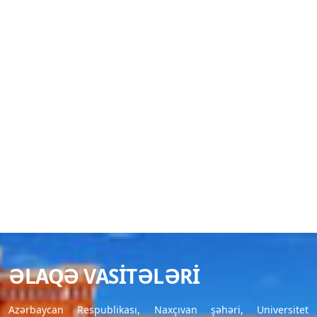
ƏLAQƏ VASITƏLƏRI
Azərbaycan Respublikası, Naxçıvan şəhəri, Universitet