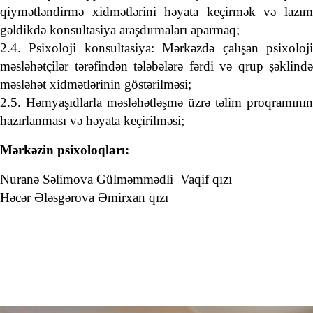
qiymətləndirmə xidmətlərini həyata keçirmək və lazım
gəldikdə konsultasiya araşdırmaları aparmaq;
2.4. Psixoloji konsultasiya: Mərkəzdə çalışan psixoloji
məsləhətçilər tərəfindən tələbələrə fərdi və qrup şəklində
məsləhət xidmətlərinin göstərilməsi;
2.5. Həmyaşıdlarla məsləhətləşmə üzrə təlim proqramının
hazırlanması və həyata keçirilməsi;
Mərkəzin psixoloqları:
Nuranə Səlimova Gülməmmədli
Vaqif qızı
Həcər Ələsgərova Əmirxan qızı