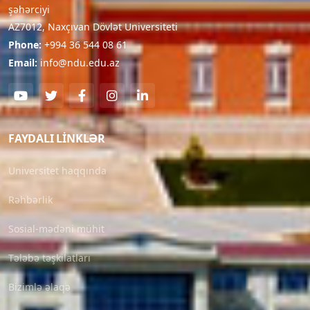
şəhərciyi
AZ7012, Naxçıvan Dövlət Universiteti
Phone:
+994 36 544 08 61
Email:
info@ndu.edu.az
FAYDALI LINKLƏR
Universitet haqqında
Rəhbərlik
Sosial-mədəni mühit
Tələbə təşkilatları
Bizimlə əlaqə