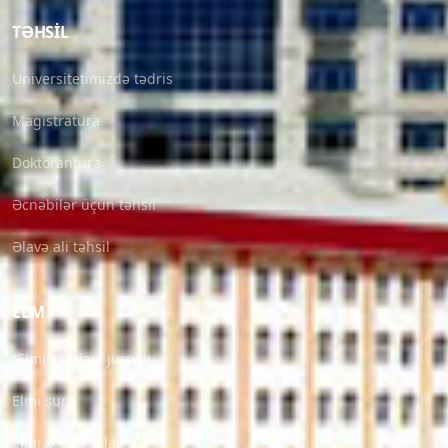
TƏHSIL
Universitetimizdə tədris
Magistratura
Doktorantura
Əcnəbilər üçün təhsil
Əlavə ali təhsil
ELM
“Elmi əsərlər” jurnalı
Elmi şura
Elmi konfranslar