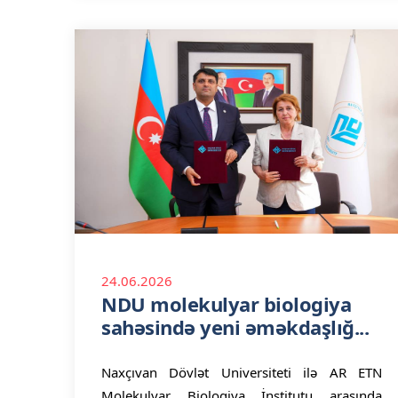
24.06.2026
NDU molekulyar biologiya
sahəsində yeni əməkdaşlığ...
Naxçıvan Dövlət Universiteti ilə AR ETN
Molekulyar Biologiya İnstitutu arasında