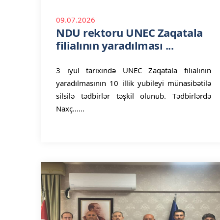
09.07.2026
NDU rektoru UNEC Zaqatala
filialının yaradılması ...
3 iyul tarixində UNEC Zaqatala filialının
yaradılmasının 10 illik yubileyi münasibətilə
silsilə tədbirlər təşkil olunub. Tədbirlərdə
Naxç......