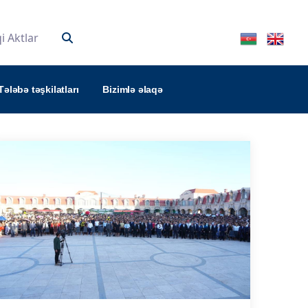
 Aktlar
Tələbə təşkilatları
Bizimlə əlaqə