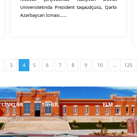
Universitetində Prezident təqaüdçüsü, Qərbi
Azərbaycan İcması......
3
4
5
6
7
8
9
10
...
125
I LINKLƏR
TƏHSIL
ELM
et haqqında
Universitetimizdə tədris
“Elmi əsərlər” ju
Magistratura
Elmi şura