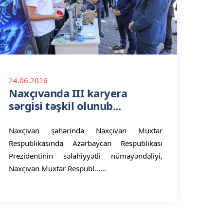
24.06.2026
Naxçıvanda III karyera
sərgisi təşkil olunub...
Naxçıvan şəhərində Naxçıvan Muxtar
Respublikasında Azərbaycan Respublikası
Prezidentinin səlahiyyətli nümayəndəliyi,
Naxçıvan Muxtar Respubl......