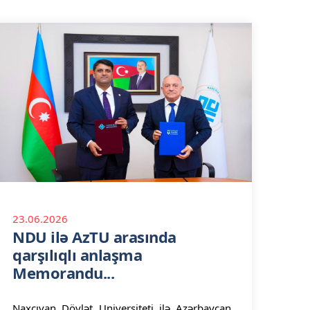
23.06.2026
NDU ilə AzTU arasında
qarşılıqlı anlaşma
Memorandu...
Naxçıvan Dövlət Universiteti ilə Azərbaycan