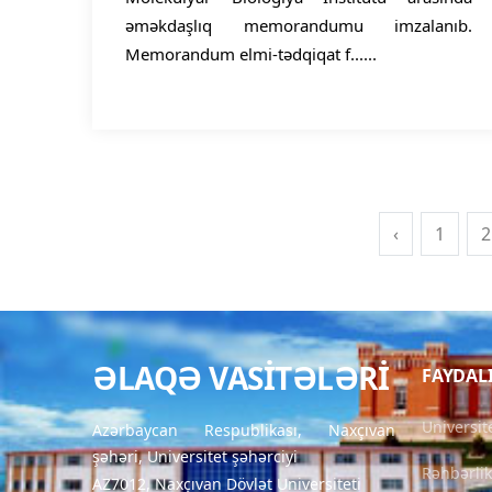
əməkdaşlıq memorandumu imzalanıb.
Memorandum elmi-tədqiqat f......
‹
1
2
ƏLAQƏ VASITƏLƏRI
FAYDAL
Universit
Azərbaycan Respublikası, Naxçıvan
şəhəri, Universitet şəhərciyi
Rəhbərlik
AZ7012, Naxçıvan Dövlət Universiteti