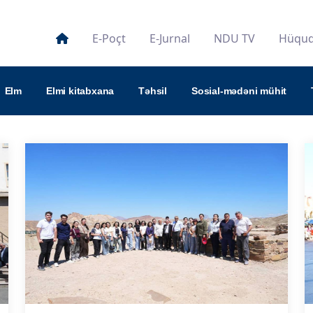
E-Poçt
E-Jurnal
NDU TV
Hüquqi
Elm
Elmi kitabxana
Təhsil
Sosial-mədəni mühit