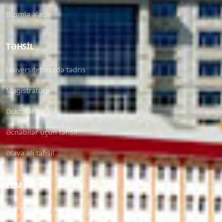
Bizimlə əlaqə
TƏHSIL
Universitetimizdə tədris
Magistratura
Doktorantura
Əcnəbilər üçün təhsil
Əlavə ali təhsil
ELM
“Elmi əsərlər” jurnalı